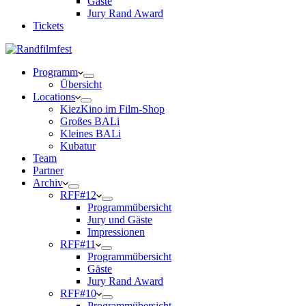
Gäste
Jury Rand Award
Tickets
Programm
Übersicht
Locations
KiezKino im Film-Shop
Großes BALi
Kleines BALi
Kubatur
Team
Partner
Archiv
RFF#12
Programmübersicht
Jury und Gäste
Impressionen
RFF#11
Programmübersicht
Gäste
Jury Rand Award
RFF#10
Programmübersicht