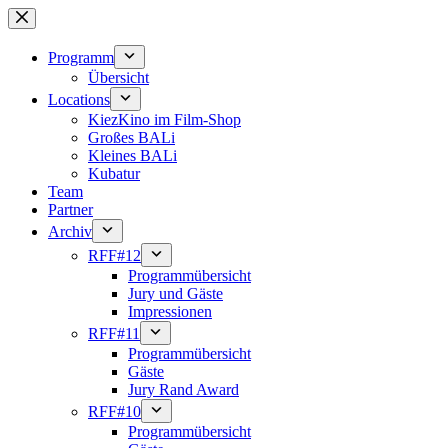
Zum
Inhalt
springen
Programm
Übersicht
Locations
KiezKino im Film-Shop
Großes BALi
Kleines BALi
Kubatur
Team
Partner
Archiv
RFF#12
Programmübersicht
Jury und Gäste
Impressionen
RFF#11
Programmübersicht
Gäste
Jury Rand Award
RFF#10
Programmübersicht