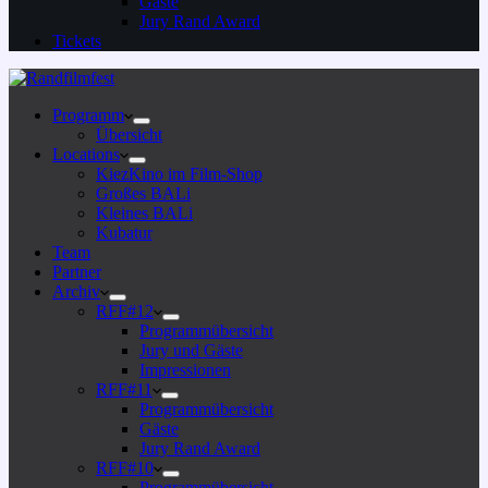
Gäste
Jury Rand Award
Tickets
Programm
Übersicht
Locations
KiezKino im Film-Shop
Großes BALi
Kleines BALi
Kubatur
Team
Partner
Archiv
RFF#12
Programmübersicht
Jury und Gäste
Impressionen
RFF#11
Programmübersicht
Gäste
Jury Rand Award
RFF#10
Programmübersicht