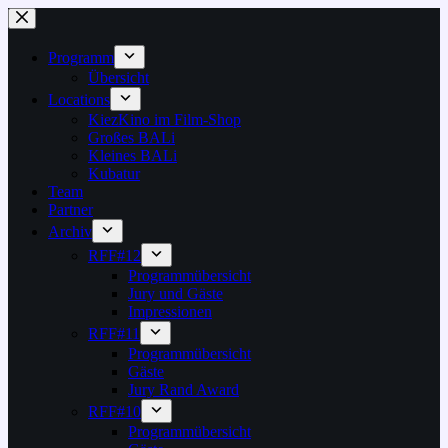
Zum
Inhalt
springen
Programm
Übersicht
Locations
KiezKino im Film-Shop
Großes BALi
Kleines BALi
Kubatur
Team
Partner
Archiv
RFF#12
Programmübersicht
Jury und Gäste
Impressionen
RFF#11
Programmübersicht
Gäste
Jury Rand Award
RFF#10
Programmübersicht