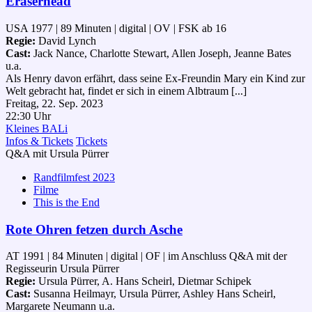
Eraserhead
USA 1977 | 89 Minuten | digital | OV | FSK ab 16
Regie:
David Lynch
Cast:
Jack Nance, Charlotte Stewart, Allen Joseph, Jeanne Bates
u.a.
Als Henry davon erfährt, dass seine Ex-Freundin Mary ein Kind zur
Welt gebracht hat, findet er sich in einem Albtraum [...]
Freitag, 22. Sep. 2023
22:30 Uhr
Kleines BALi
Infos & Tickets
Tickets
Q&A mit Ursula Pürrer
Randfilmfest 2023
Filme
This is the End
Rote Ohren fetzen durch Asche
AT 1991 | 84 Minuten | digital | OF | im Anschluss Q&A mit der
Regisseurin Ursula Pürrer
Regie:
Ursula Pürrer, A. Hans Scheirl, Dietmar Schipek
Cast:
Susanna Heilmayr, Ursula Pürrer, Ashley Hans Scheirl,
Margarete Neumann u.a.