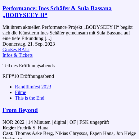
Performance: Ines Schäfer & Sula Bassana
„BODYSEEY II“
Mit ihrem aktuellen Performance-Projekt „BODYSEEY II“ begibt
sich die Künstlerin Ines Schäfer gemeinsam mit Sula Bassana auf
eine tiefe Erkundung [...]
Donnerstag, 21. Sep. 2023
Großes BALi
Infos & Tickets
Teil des Eröffnungsabends
RFF#10 Eröffnungsabend
Randfilmfest 2023
Filme
This is the End
From Beyond
NOR 2022 | 14 Minuten | digital | OF | FSK ungeprüft
Regie:
Fredrik S. Hana
Cast:
Thomas Aske Berg, Nikias Chryssos, Espen Hana, Jon Helge
Hesby u.a.