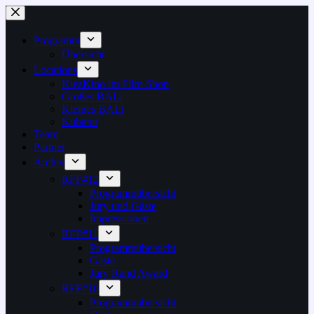
Zum
Inhalt
springen
Programm
Übersicht
Locations
KiezKino im Film-Shop
Großes BALi
Kleines BALi
Kubatur
Team
Partner
Archiv
RFF#12
Programmübersicht
Jury und Gäste
Impressionen
RFF#11
Programmübersicht
Gäste
Jury Rand Award
RFF#10
Programmübersicht