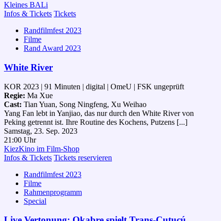
Kleines BALi
Infos & Tickets
Tickets
Randfilmfest 2023
Filme
Rand Award 2023
White River
KOR 2023 | 91 Minuten | digital | OmeU | FSK ungeprüft
Regie:
Ma Xue
Cast:
Tian Yuan, Song Ningfeng, Xu Weihao
Yang Fan lebt in Yanjiao, das nur durch den White River von
Peking getrennt ist. Ihre Routine des Kochens, Putzens [...]
Samstag, 23. Sep. 2023
21:00 Uhr
KiezKino im Film-Shop
Infos & Tickets
Tickets reservieren
Randfilmfest 2023
Filme
Rahmenprogramm
Special
Live Vertonung: Okabre spielt Trans-Cutucú