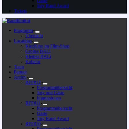
Gäste
Jury Rand Award
Tickets
Programm
Übersicht
Locations
KiezKino im Film-Shop
Großes BALi
Kleines BALi
Kubatur
Team
Partner
Archiv
RFF#12
Programmübersicht
Jury und Gäste
Impressionen
RFF#11
Programmübersicht
Gäste
Jury Rand Award
RFF#10
Programmübersicht