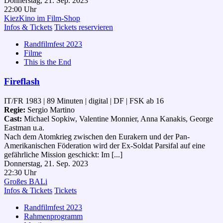
Donnerstag, 21. Sep. 2023
22:00 Uhr
KiezKino im Film-Shop
Infos & Tickets
Tickets reservieren
Randfilmfest 2023
Filme
This is the End
Fireflash
IT/FR 1983 | 89 Minuten | digital | DF | FSK ab 16
Regie:
Sergio Martino
Cast:
Michael Sopkiw, Valentine Monnier, Anna Kanakis, George
Eastman u.a.
Nach dem Atomkrieg zwischen den Eurakern und der Pan-
Amerikanischen Föderation wird der Ex-Soldat Parsifal auf eine
gefährliche Mission geschickt: Im [...]
Donnerstag, 21. Sep. 2023
22:30 Uhr
Großes BALi
Infos & Tickets
Tickets
Randfilmfest 2023
Rahmenprogramm