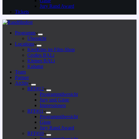
Gäste
Jury Rand Award
Tickets
Programm
Übersicht
Locations
KiezKino im Film-Shop
Großes BALi
Kleines BALi
Kubatur
Team
Partner
Archiv
RFF#12
Programmübersicht
Jury und Gäste
Impressionen
RFF#11
Programmübersicht
Gäste
Jury Rand Award
RFF#10
Programmübersicht