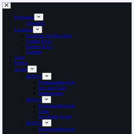
Zum
Inhalt
springen
Programm
Übersicht
Locations
KiezKino im Film-Shop
Großes BALi
Kleines BALi
Kubatur
Team
Partner
Archiv
RFF#12
Programmübersicht
Jury und Gäste
Impressionen
RFF#11
Programmübersicht
Gäste
Jury Rand Award
RFF#10
Programmübersicht