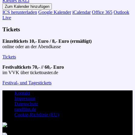
Kleines BALi
Zum Kalender hinzufügen
ICS herunterladen
Google Kalender
iCalendar
Office 365
Outlook
Live
Tickets
Einzeltickets 10,- Euro / 8,- Euro (ermäßigt)
online oder an der Abendkasse
Tickets
Festivaltickets 70,- // 60,- Euro
im VVK über tickettoaster.de
Festival- und Tagestickets
Kontakt
Impressum
Datenschutz
randfilm.de
Cookie-Richtlinie (EU)